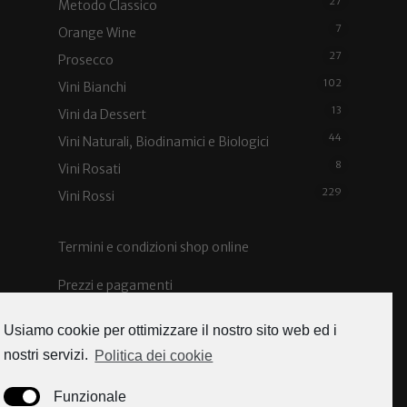
27
Metodo Classico
7
Orange Wine
27
Prosecco
102
Vini Bianchi
13
Vini da Dessert
44
Vini Naturali, Biodinamici e Biologici
8
Vini Rosati
229
Vini Rossi
Termini e condizioni shop online
Prezzi e pagamenti
Spedizioni e costi
Usiamo cookie per ottimizzare il nostro sito web ed i
nostri servizi.
Politica dei cookie
Funzionale