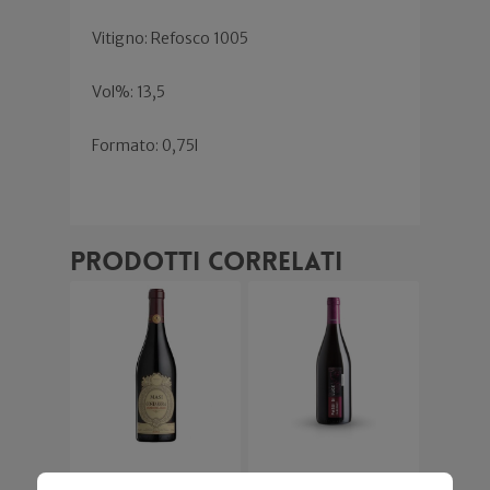
Vitigno: Refosco 1005
Vol%: 13,5
Formato: 0,75l
Prodotti correlati