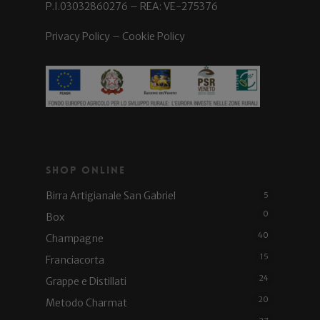
P.I.03032860276 – REA: VE-275376
Privacy Policy
–
Cookie Policy
Shop Online
Birra Artigianale San Gabriel
5
0
Box
40
Champagne
15
Franciacorta
24
Grappe e Distillati
20
Metodo Charmat