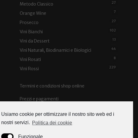
27
Metodo Classico
7
Orange Wine
27
Prosecco
102
Vini Bianchi
13
Vini da Dessert
44
Vini Naturali, Biodinamici e Biologici
8
Vini Rosati
229
Vini Rossi
Termini e condizioni shop online
Prezzi e pagamenti
Spedizioni e costi
Usiamo cookie per ottimizzare il nostro sito web ed i
nostri servizi.
Politica dei cookie
Funzionale