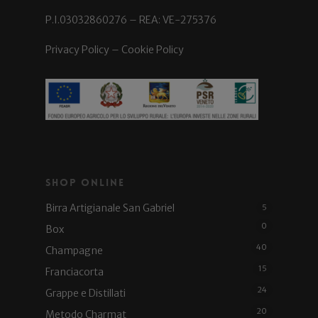
P.I.03032860276 – REA: VE-275376
Privacy Policy
–
Cookie Policy
Shop Online
Birra Artigianale San Gabriel
5
0
Box
40
Champagne
15
Franciacorta
24
Grappe e Distillati
20
Metodo Charmat