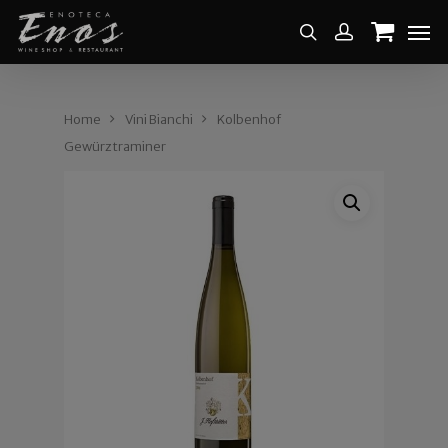
Home
Vini Bianchi
Kolbenhof
Gewürztraminer