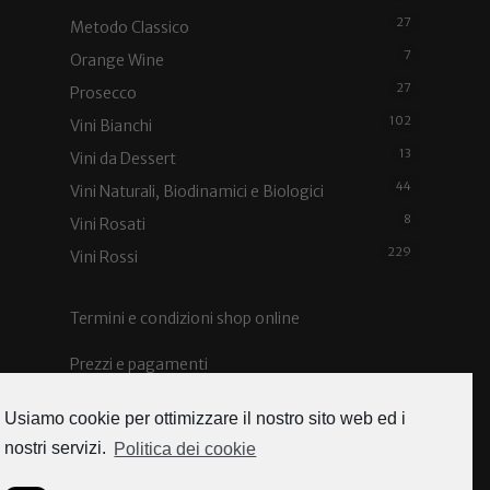
27
Metodo Classico
7
Orange Wine
27
Prosecco
102
Vini Bianchi
13
Vini da Dessert
44
Vini Naturali, Biodinamici e Biologici
8
Vini Rosati
229
Vini Rossi
Termini e condizioni shop online
Prezzi e pagamenti
Spedizioni e costi
Usiamo cookie per ottimizzare il nostro sito web ed i
nostri servizi.
Politica dei cookie