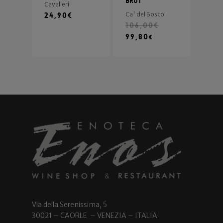
Brut
Cavalleri
24,90
€
Ca' del Bosco
106,00
€
99,80
€
Via della Serenissima, 5
30021 – CAORLE – VENEZIA – ITALIA