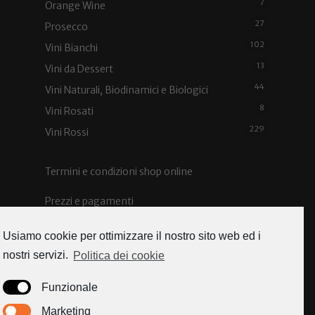
7
Orange Wine
27
Prosecco
102
Vini Bianchi
13
Vini da Dessert
44
Vini Naturali, Biodinamici e Biologici
8
Vini Rosati
229
Vini Rossi
Termini e condizioni shop online
Prezzi e pagamenti
Spedizioni e costi
Usiamo cookie per ottimizzare il nostro sito web ed i
nostri servizi.
Politica dei cookie
Funzionale
Caorle news
Marketing