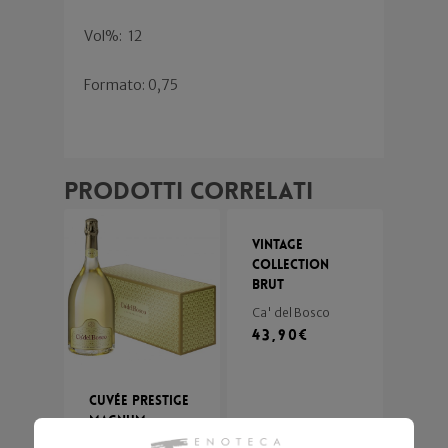
Vol%:
12
Formato: 0,75
Prodotti correlati
Vintage
Collection
Brut
Ca' del Bosco
43,90
€
Cuvée Prestige
Magnum