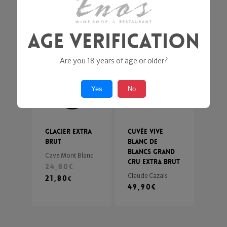
Ca' del Bosco
64,90
€
Age Verification
In offerta!
Are you 18 years of age or older?
Yes
No
Glacier Extra
Cuvée Vive
Brut
Blanc de
Blancs Grand
Cave Mont Blanc
Cru Extra Brut
24,80
€
Claude Cazals
21,80
€
49,90
€