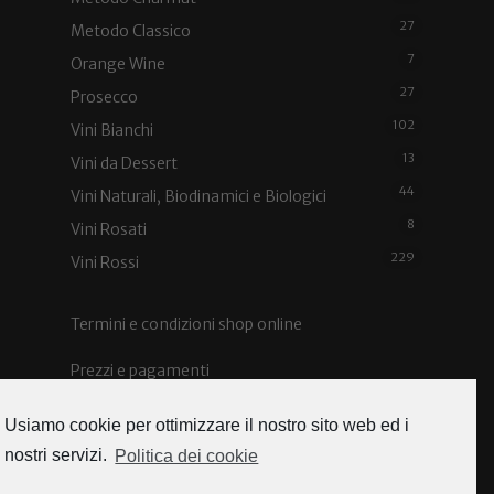
27
Metodo Classico
7
Orange Wine
27
Prosecco
102
Vini Bianchi
13
Vini da Dessert
44
Vini Naturali, Biodinamici e Biologici
8
Vini Rosati
229
Vini Rossi
Termini e condizioni shop online
Prezzi e pagamenti
Spedizioni e costi
Usiamo cookie per ottimizzare il nostro sito web ed i
nostri servizi.
Politica dei cookie