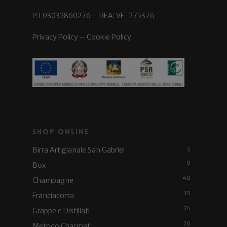
P.I.03032860276 – REA: VE-275376
Privacy Policy
–
Cookie Policy
Shop Online
Birra Artigianale San Gabriel
5
0
Box
40
Champagne
15
Franciacorta
24
Grappe e Distillati
20
Metodo Charmat