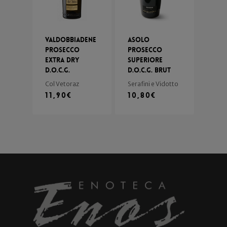
Valdobbiadene
Asolo
Prosecco
Prosecco
Extra Dry
Superiore
D.o.c.g.
D.o.c.g. Brut
Col Vetoraz
Serafini e Vidotto
11,90
€
10,80
€