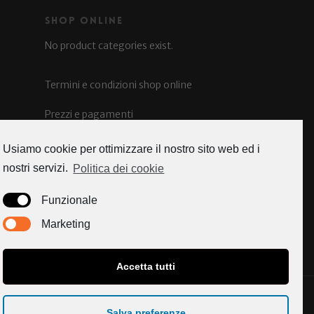
Shop Online
No product categories exist.
Termini e condizioni shop online
Prezzi e pagamenti
Spedizioni e costi
Usiamo cookie per ottimizzare il nostro sito web ed i
nostri servizi.
Politica dei cookie
Funzionale
Caorle news
Marketing
Accetta tutti
© 2026 Enoteca Enos. All Rights Reserved.
Salva preferenze