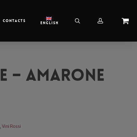
Contacts
English
e – Amarone
,
Vini Rossi