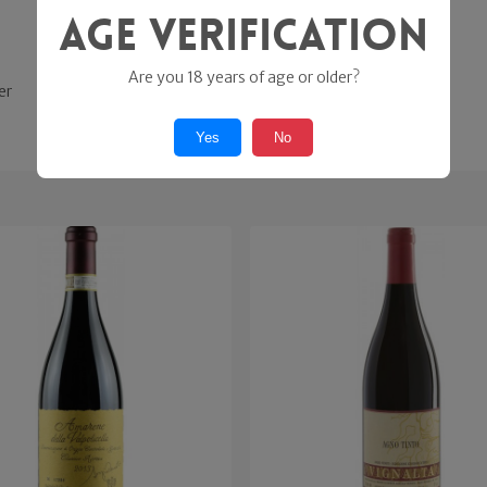
Age Verification
Are you 18 years of age or older?
er
Yes
No