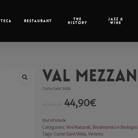
The
Jazz &
oteca
Restaurant
history
Wine
Val Mezzan
Corte Sant'Alda
44,90
€
49,00
€
Out of stock
Categories:
Vini Naturali, Biodinamici e Biologici
Tags:
Corte Sant'Alda
,
Veneto