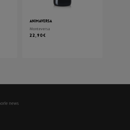
Animaversa
Monteversa
22,90
€
aorle news