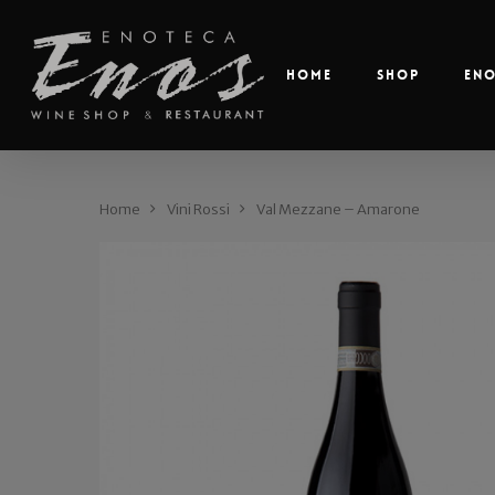
Home
Shop
En
Home
Vini Rossi
Val Mezzane – Amarone