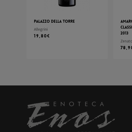
Palazzo della Torre
Amaro
Class
Allegrini
2013
19,80
€
Zenat
78,9