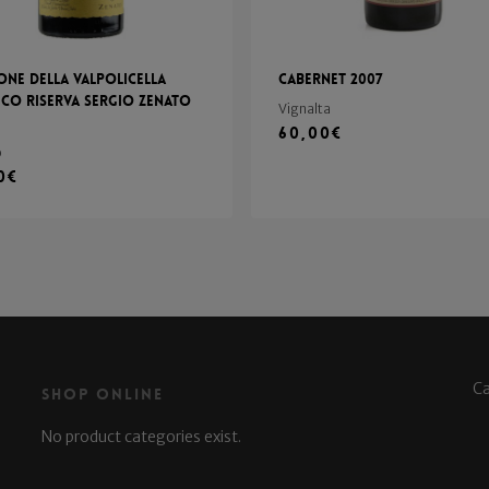
ne della Valpolicella
Cabernet 2007
ico Riserva Sergio Zenato
Vignalta
60,00
€
o
0
€
C
Shop Online
No product categories exist.