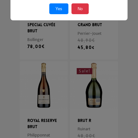
Yes
No
Special Cuvée
Grand Brut
Brut
Perrier-Jouet
Bollinger
48,90
€
78,00
€
45,80
€
Sale!
Royal Reserve
Brut R
Brut
Ruinart
Philipponnat
48,00
€