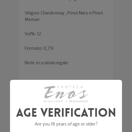
Vitigno: Chardonnay , Pinot Nero e Pinot
Menuer
Vol%: 12
Formato: 0,75l
Note: in scatola regalo
Related products
Age Verification
Sale!
Are you 18 years of age or older?