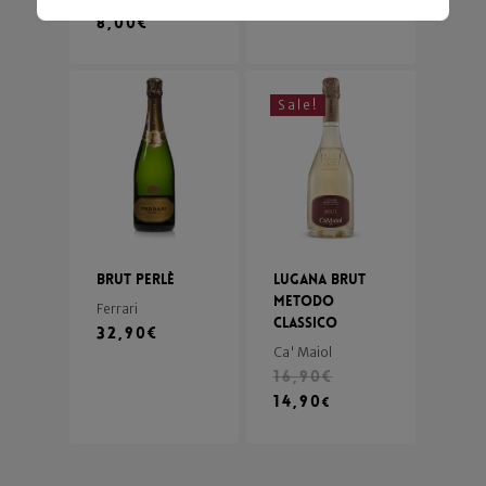
36,80
€
8,00
€
Sale!
Brut Perlè
Lugana Brut
Metodo
Ferrari
Classico
32,90
€
Ca' Maiol
16,90
€
14,90
€