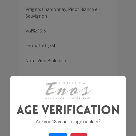
Vitigno: Chardonnay, Pinot Bianco e
Sauvignon
Vol%: 13,5
Formato: 0,75l
Note: Vino Biologico
Ähnliche Produkte
Age Verification
Are you 18 years of age or older?