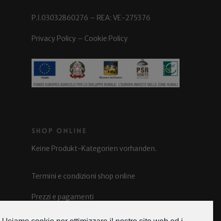
P.I.03032860276 – REA: VE-275376
Privacy Policy
–
Cookie Policy
Shop Online
Keine Produkt-Kategorien vorhanden.
Termini e condizioni shop online
Prezzi e pagamenti
Spedizioni e costi