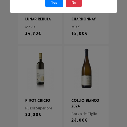
Yes
No
Lunar Rebula
Chardonnay
Movia
Miani
34,90
€
65,00
€
Pinot Grigio
Collio Bianco
2024
Russiz Superiore
23,00
€
Borgo del Tiglio
26,00
€