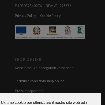
P.I.03032860276 – REA: VE-275376
Privacy Policy
–
Cookie Policy
Shop Online
Keine Produkt-Kategorien vorhanden.
Termini e condizioni shop online
Prezzi e pagamenti
Spedizioni e costi
Usiamo cookie per ottimizzare il nostro sito web ed i