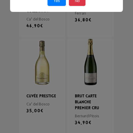
Yes
No
Vintate
Perlè Rosè
Collection
Ferrari
Ca' del Bosco
36,80
€
46,90
€
Cuvée Prestige
Brut Carte
Blanche
Ca' del Bosco
Premier Cru
35,00
€
Bernard Pitois
34,90
€