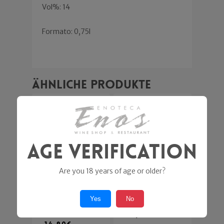
Vol%: 14
Formato: 0,75l
Ähnliche Produkte
Age Verification
Are you 18 years of age or older?
Ca’ Fiui –
Animaversa
Valpolicella
Yes
No
Monteversa
Corte Sant'Alda
22,90
€