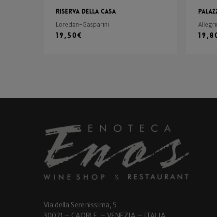
Riserva della Casa
Palaz
Loredan-Gasparini
Allegri
19,50
€
19,8
Via della Serenissima, 5
30021 – CAORLE – VENEZIA – ITALIA