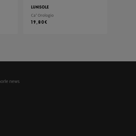
Lunisole
Ca' Orologio
19,80
€
aorle news