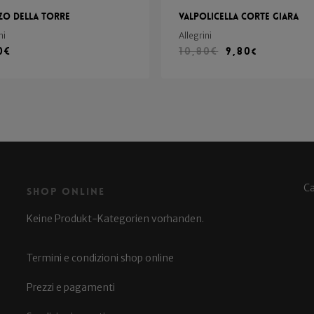
zo della Torre
Valpolicella Corte Giara
ni
Allegrini
0
€
10,80
€
9,80
€
C
Shop Online
Keine Produkt-Kategorien vorhanden.
Termini e condizioni shop online
Prezzi e pagamenti