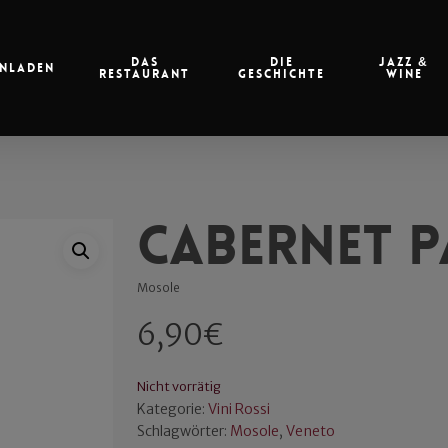
Das
Die
Jazz &
nladen
Restaurant
Geschichte
Wine
Cabernet Pa
Mosole
6,90
€
Nicht vorrätig
Kategorie:
Vini Rossi
Schlagwörter:
Mosole
,
Veneto