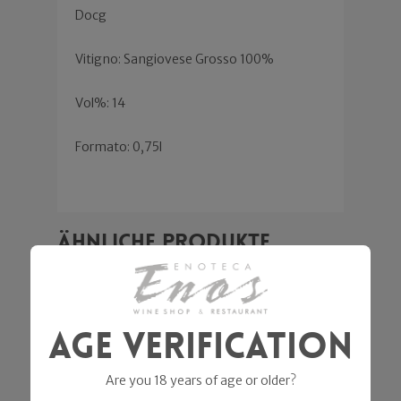
Docg
Vitigno: Sangiovese Grosso 100%
Vol%: 14
Formato: 0,75l
Ähnliche Produkte
Angebot!
Angebot!
Age Verification
Are you 18 years of age or older?