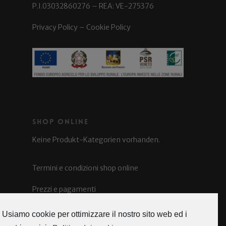
P.I.03032860276 – REA: VE-275376
Privacy Policy
–
Cookie Policy
Shop Online
Keine Produkt-Kategorien vorhanden.
Termini e condizioni shop online
Prezzi e pagamenti
Spedizioni e costi
Usiamo cookie per ottimizzare il nostro sito web ed i