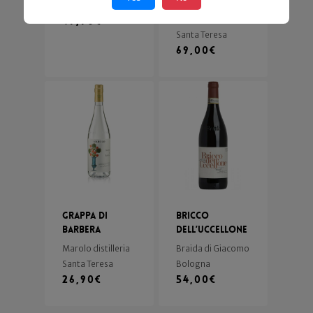
Berta
49,90
€
Marolo distilleria
Santa Teresa
69,00
€
Grappa di
Bricco
Barbera
dell’Uccellone
Marolo distilleria
Braida di Giacomo
Santa Teresa
Bologna
26,90
€
54,00
€