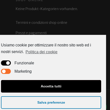
Shop Online
Keine Produkt-Kategorien vorhanden.
Termini e condizioni shop online
Prezzi e pagamenti
Spedizioni e costi
Usiamo cookie per ottimizzare il nostro sito web ed i
nostri servizi.
Politica dei cookie
Funzionale
Caorle news
Marketing
Accetta tutti
© 2026 Enoteca Enos. All Rights Reserved.
Salva preferenze