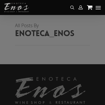
All Posts By
enoteca_enos